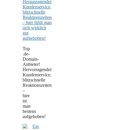
Top
.de-
Domain-
Anbieter!
Hervorragender
Kundenservice,
blitzschnelle
Reaktionszeiten
–
hier
ist
man
bestens
aufgehoben!