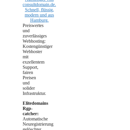
Preiswertes
und
zuverlässiges
Webhosting:
Kostengünstiger
Webhoster
mit
exzellentem
Support,
fairen
Preisen
und
solider
Infrastruktur.
Elitedomains
Rgp-
catcher:
Automatische
Neuregistrierung
gelöschter