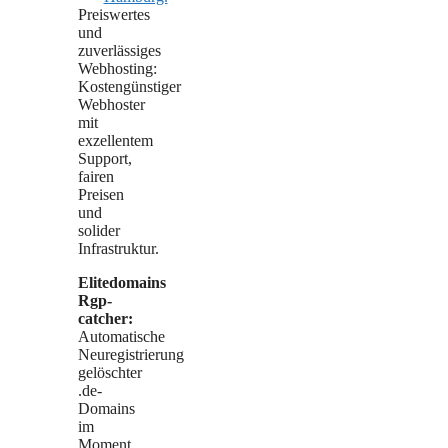
Preiswertes
und
zuverlässiges
Webhosting:
Kostengünstiger
Webhoster
mit
exzellentem
Support,
fairen
Preisen
und
solider
Infrastruktur.
Elitedomains
Rgp-
catcher:
Automatische
Neuregistrierung
gelöschter
.de-
Domains
im
Moment