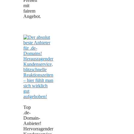
Preisen
mit
fairem
Angebot.
Top
.de-
Domain-
Anbieter!
Hervorragender