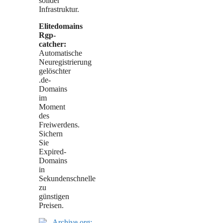
solider
Infrastruktur.
Elitedomains
Rgp-
catcher:
Automatische
Neuregistrierung
gelöschter
.de-
Domains
im
Moment
des
Freiwerdens.
Sichern
Sie
Expired-
Domains
in
Sekundenschnelle
zu
günstigen
Preisen.